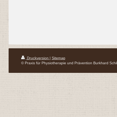
Druckversion
|
Sitemap
© Praxis für Physiotherapie und Prävention Burkhard Schil