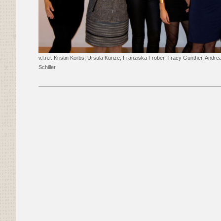
v.l.n.r. Kristin Körbs, Ursula Kunze, Franziska Fröber, Tracy Günther, Andrea
Schiller